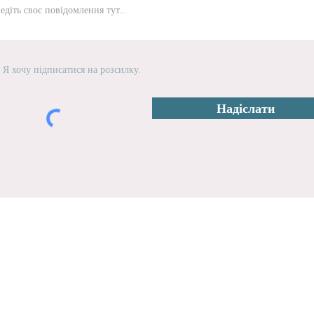
Я хочу підписатися на розсилку.
Надіслати
TWINS MAC & МАДІ
ДОСТАВКА & ПОВЕРНЕННЯ
я
ПОЛІТИКА МАГАЗИНУ
Сан-Хосе,
CA 95125