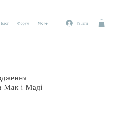
Блог
Форум
More
Увійти
одження
в Мак і Маді