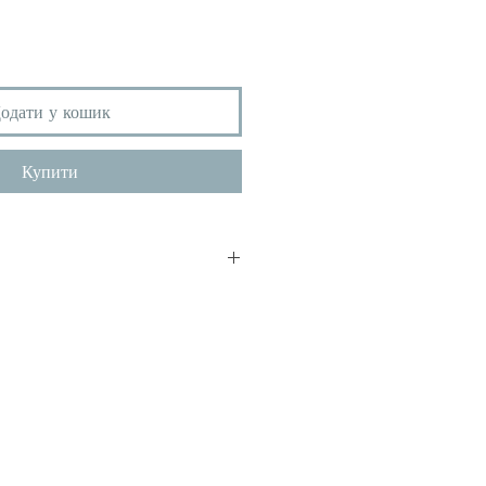
одати у кошик
Купити