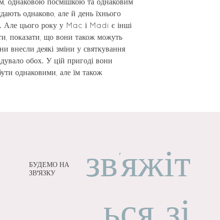
м, однаковою посмішкою та однаковим
дають однаково, але й день їхнього
 Але цього року у Mac і Madi є інші
ти, показати, що вони також можуть
ни внесли деякі зміни у святкування
дувало обох. У цій пригоді вони
бути однаковими, але їм також
зв'яжіт
БУДЕМО НА
ЗВ'ЯЗКУ
ься зі