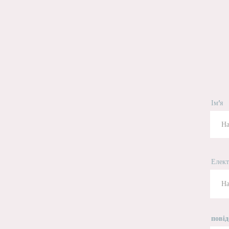
Ім'я
Елек
пові