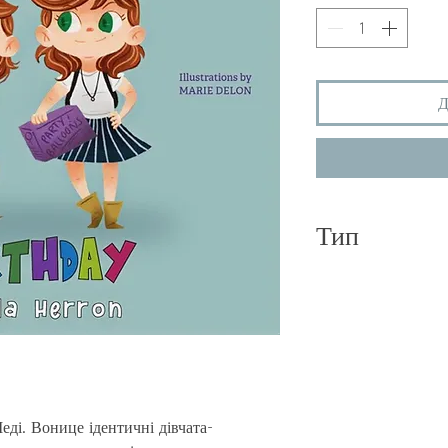
Д
Тип
Тверда палітурка
Меді. Вони
це ідентичні дівчата-