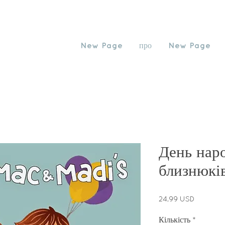
New Page
про
New Page
День нар
близнюкі
Ціна
24,99 USD
Кількість
*