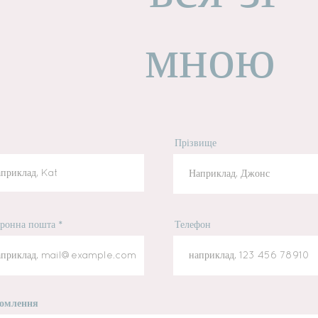
мною
Прізвище
тронна пошта
Телефон
домлення